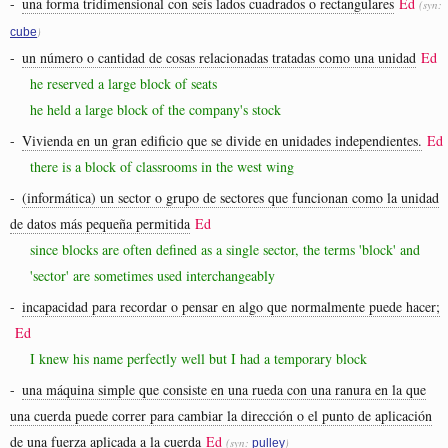
-
una forma tridimensional con seis lados cuadrados o rectangulares
Ed
(syn:
)
cube
-
un número o cantidad de cosas relacionadas tratadas como una unidad
Ed
he reserved a large block of seats
he held a large block of the company's stock
-
Vivienda en un gran edificio que se divide en unidades independientes.
Ed
there is a block of classrooms in the west wing
-
(informática) un sector o grupo de sectores que funcionan como la unidad
de datos más pequeña permitida
Ed
since blocks are often defined as a single sector, the terms 'block' and
'sector' are sometimes used interchangeably
-
incapacidad para recordar o pensar en algo que normalmente puede hacer;
Ed
I knew his name perfectly well but I had a temporary block
-
una máquina simple que consiste en una rueda con una ranura en la que
una cuerda puede correr para cambiar la dirección o el punto de aplicación
de una fuerza aplicada a la cuerda
Ed
(syn:
)
pulley