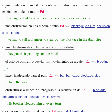
-
una fundición de metal que contiene los cilindros y los conductos de
enfriamiento de un motor
Ed
the engine had to be replaced because the block was cracked
-
una obstrucción en una tubería o tubo
Ed
(syn:
,
,
,
blockage
closure
occlusion
,
)
stop
stoppage
we had to call a plumber to clear out the blockage in the drainpipe
-
una plataforma desde la que vende un subastador
Ed
they put their paintings on the block
-
el acto de obstruir o desviar los movimientos de alguien
Ed
(syn:
)
blocking
verb
-
hacer inadecuado para el paso
Ed
(syn:
,
,
,
)
bar
barricade
blockade
stop
block the way
-
obstaculizar o impedir el progreso o la realización de
Ed
(syn:
,
blockade
,
,
,
,
)
embarrass
hinder
obstruct
stymie
stymy
His brother blocked him at every turn
-
evitar que suceda o se desarrolle
Ed
(syn:
,
,
)
halt
kibosh
stop