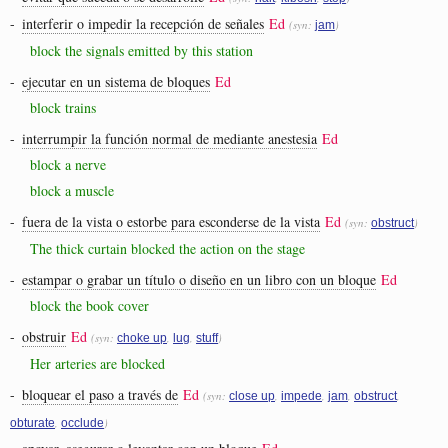
-
interferir o impedir la recepción de señales
Ed
(syn:
)
jam
block the signals emitted by this station
-
ejecutar en un sistema de bloques
Ed
block trains
-
interrumpir la función normal de mediante anestesia
Ed
block a nerve
block a muscle
-
fuera de la vista o estorbe para esconderse de la vista
Ed
(syn:
)
obstruct
The thick curtain blocked the action on the stage
-
estampar o grabar un título o diseño en un libro con un bloque
Ed
block the book cover
-
obstruir
Ed
(syn:
,
,
)
choke up
lug
stuff
Her arteries are blocked
-
bloquear el paso a través de
Ed
(syn:
,
,
,
,
close up
impede
jam
obstruct
,
)
obturate
occlude