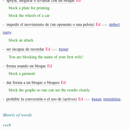
-
apoyar, asegurar o levantar con un bloque
Ed
block a plate for printing
block the wheels of a car
-
impedir el movimiento de (un oponente o una pelota)
Ed
(syn:
,
deflect
)
parry
block an attack
-
ser incapaz de recordar
Ed
(syn:
)
forget
You are blocking the name of your first wife!
-
forma usando un bloque
Ed
block a garment
-
dar forma a un bloque o bloques
Ed
block the graphs so one can see the results clearly
-
prohibir la conversión o el uso de (activos)
Ed
(syn:
,
)
freeze
immobilize
Matrix of words
verb