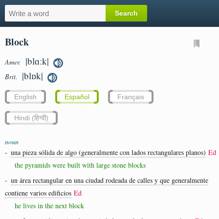
Block
|blɑːk|
Amer.
|blɒk|
Brit.
English
Español
Français
Hindi (हिन्दी)
noun
-
una pieza sólida de algo (generalmente con lados rectangulares planos)
Ed
the pyramids were built with large stone blocks
-
un área rectangular en una ciudad rodeada de calles y que generalmente
contiene varios edificios
Ed
he lives in the next block