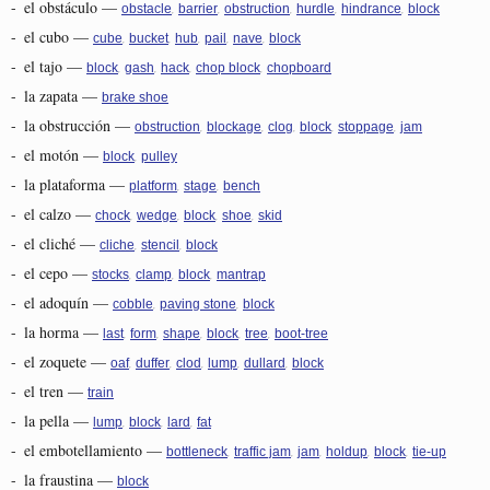
-
el obstáculo
—
,
,
,
,
,
obstacle
barrier
obstruction
hurdle
hindrance
block
-
el cubo
—
,
,
,
,
,
cube
bucket
hub
pail
nave
block
-
el tajo
—
,
,
,
,
block
gash
hack
chop block
chopboard
-
la zapata
—
brake shoe
-
la obstrucción
—
,
,
,
,
,
obstruction
blockage
clog
block
stoppage
jam
-
el motón
—
,
block
pulley
-
la plataforma
—
,
,
platform
stage
bench
-
el calzo
—
,
,
,
,
chock
wedge
block
shoe
skid
-
el cliché
—
,
,
cliche
stencil
block
-
el cepo
—
,
,
,
stocks
clamp
block
mantrap
-
el adoquín
—
,
,
cobble
paving stone
block
-
la horma
—
,
,
,
,
,
last
form
shape
block
tree
boot-tree
-
el zoquete
—
,
,
,
,
,
oaf
duffer
clod
lump
dullard
block
-
el tren
—
train
-
la pella
—
,
,
,
lump
block
lard
fat
-
el embotellamiento
—
,
,
,
,
,
bottleneck
traffic jam
jam
holdup
block
tie-up
-
la fraustina
—
block