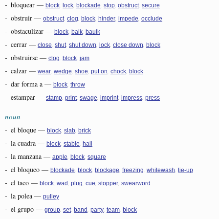
-
bloquear
—
,
,
,
,
,
block
lock
blockade
stop
obstruct
secure
-
obstruir
—
,
,
,
,
,
obstruct
clog
block
hinder
impede
occlude
-
obstaculizar
—
,
,
block
balk
baulk
-
cerrar
—
,
,
,
,
,
close
shut
shut down
lock
close down
block
-
obstruirse
—
,
,
clog
block
jam
-
calzar
—
,
,
,
,
,
wear
wedge
shoe
put on
chock
block
-
dar forma a
—
,
block
throw
-
estampar
—
,
,
,
,
,
stamp
print
swage
imprint
impress
press
noun
-
el bloque
—
,
,
block
slab
brick
-
la cuadra
—
,
,
block
stable
hall
-
la manzana
—
,
,
apple
block
square
-
el bloqueo
—
,
,
,
,
,
blockade
block
blockage
freezing
whitewash
tie-up
-
el taco
—
,
,
,
,
,
block
wad
plug
cue
stopper
swearword
-
la polea
—
pulley
-
el grupo
—
,
,
,
,
,
group
set
band
party
team
block