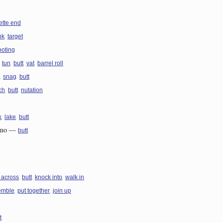
ette end
,
nk
target
ooting
,
,
,
,
tun
butt
vat
barrel roll
,
,
snag
butt
,
,
ch
butt
nutation
,
,
k
lake
butt
omo
—
butt
,
,
,
 across
butt
knock into
walk in
,
,
emble
put together
join up
t