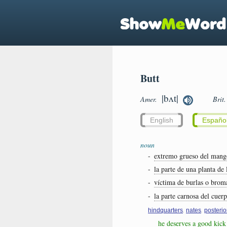
Butt
|bʌt|
Amer.
Brit
English
Españo
noun
-
extremo grueso del mang
-
la parte de una planta de 
-
víctima de burlas o brom
-
la parte carnosa del cuer
,
,
hindquarters
nates
posterio
he deserves a good kick 