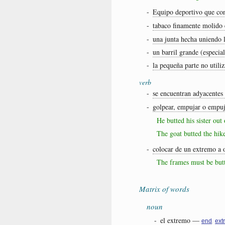
-
Equipo deportivo que con
-
tabaco finamente molido 
-
una junta hecha uniendo 
-
un barril grande (especi
-
la pequeña parte no utili
verb
-
se encuentran adyacentes
-
golpear, empujar o empuj
He butted his sister out
The goat butted the hik
-
colocar de un extremo a 
The frames must be butte
Matrix of words
noun
-
el extremo
—
,
end
ext