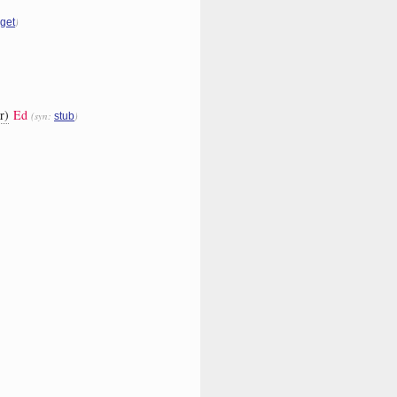
)
rget
r)
Ed
(syn:
)
stub