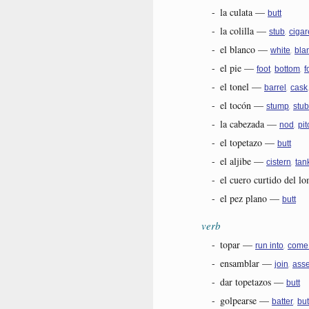
-
la culata
—
butt
-
la colilla
—
,
stub
cigar
-
el blanco
—
,
white
bla
-
el pie
—
,
,
foot
bottom
f
-
el tonel
—
,
barrel
cask
-
el tocón
—
,
stump
stub
-
la cabezada
—
,
nod
pit
-
el topetazo
—
butt
-
el aljibe
—
,
cistern
tan
-
el cuero curtido del l
-
el pez plano
—
butt
verb
-
topar
—
,
run into
come
-
ensamblar
—
,
join
ass
-
dar topetazos
—
butt
-
golpearse
—
,
batter
but