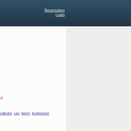
Registration
Login
Ed
,
,
,
,
buttocks
can
fanny
fundament