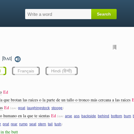
|bʌt|
.
l
Français
Hindi (हिन्दी)
o
Ed
la que brotan las raíces o la parte de un tallo o tronco más cercana a las raíces
as
Ed
(syn:
,
,
)
goat
laughingstock
stooge
po humano en la que te sientas
Ed
(syn:
,
,
,
,
,
,
arse
ass
backside
behind
bottom
bum
,
,
,
,
,
,
,
)
r
prat
rear
rump
seat
stern
tail
tush
in the butt