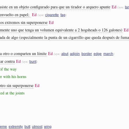
siste en un objeto configurado para que un tirador o arquero apunte
Ed
(syn:
ta
envuelto en papel;
Ed
(syn:
,
)
cigarette
fag
los extremos sin superponerse
Ed
almente uno que tenga un volumen equivalente a 2 hogsheads o 126 galones)
Ed
zada de algo (especialmente la punta de un cigarrillo que queda después de fuma
 a otro o comparten un límite
Ed
(syn:
,
,
,
,
)
abut
adjoin
border
edge
march
ar contra
Ed
(syn:
)
bunt
 of the way
er with his horns
otro sin superponerse
Ed
d at the joints
,
,
,
,
reme
extremity
butt
utmost
wing