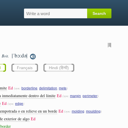
|ˈbɔːdə|
Brit.
l
Français
Hindi (हिन्दी)
ímite
Ed
(syn:
,
,
)
borderline
delimitation
mete
rea inmediatamente dentro del límite
Ed
(syn:
,
)
margin
perimeter
e
Ed
(syn:
)
edge
 empotrada o en relieve en un borde
Ed
(syn:
,
)
molding
moulding
de exterior de algo
Ed
 border