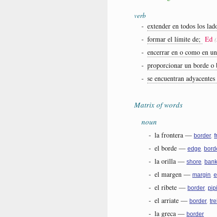
verb
-
extender en todos los la
-
formar el límite de;
Ed
-
encerrar en o como en u
-
proporcionar un borde o 
-
se encuentran adyacentes
Matrix of words
noun
-
la frontera
—
,
border
f
-
el borde
—
,
edge
bord
-
la orilla
—
,
shore
ban
-
el margen
—
,
margin
e
-
el ribete
—
,
border
pip
-
el arriate
—
,
border
tre
-
la greca
—
border