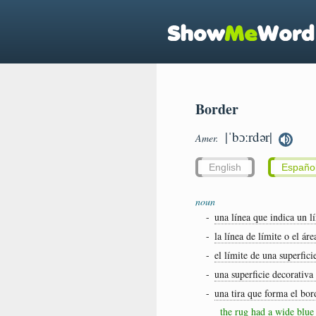
Border
|ˈbɔːrdər|
Amer.
English
Españo
noun
-
una línea que indica un l
-
la línea de límite o el á
-
el límite de una superfici
-
una superficie decorativa
-
una tira que forma el bor
the rug had a wide blue