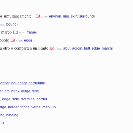
dos simultáneamente;
Ed
(syn:
,
,
,
)
environ
ring
skirt
surround
(syn:
)
bound
n marco
Ed
(syn:
)
frame
borde
Ed
(syn:
)
edge
 a otro o comparten un límite
Ed
(syn:
,
,
,
,
)
abut
adjoin
butt
edge
march
,
,
rontier
boundary
borderline
,
,
,
,
er
rim
brink
verge
side
,
,
,
,
k
edge
side
riverside
border
,
,
,
,
dge
border
fringe
verge
mark-up
,
ing
binding
llis