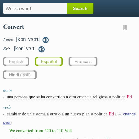
Convert
|kənˈvɜːrt|
Amer.
|kənˈvɜːt|
Brit.
English
Español
Français
Hindi (हिन्दी)
noun
-
una persona que se ha convertido a otra creencia religiosa o política
Ed
verb
-
cambiar de un sistema a otro o a un nuevo plan o política
Ed
(syn:
change
)
over
We converted from 220 to 110 Volt