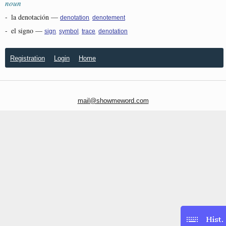
noun
-
la denotación
—
,
denotation
denotement
-
el signo
—
,
,
,
sign
symbol
trace
denotation
Registration
Login
Home
mail@showmeword.com