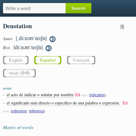
Denotation
|ˌdiːnəʊˈteɪʃn|
Amer.
|diːnəʊˈteɪʃn|
Brit.
English
Español
Français
Hindi (हिन्दी)
noun
-
el acto de indicar o señalar por nombre
Ed
(syn:
)
indication
-
el significado más directo o específico de una palabra o expresión;
Ed
(syn:
,
)
extension
reference
Matrix of words