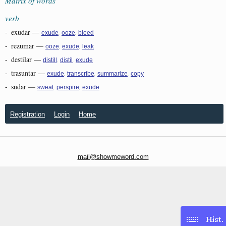
Matrix of words
verb
-
exudar
—
,
,
exude
ooze
bleed
-
rezumar
—
,
,
ooze
exude
leak
-
destilar
—
,
,
distill
distil
exude
-
trasuntar
—
,
,
,
exude
transcribe
summarize
copy
-
sudar
—
,
,
sweat
perspire
exude
Registration
Login
Home
mail@showmeword.com