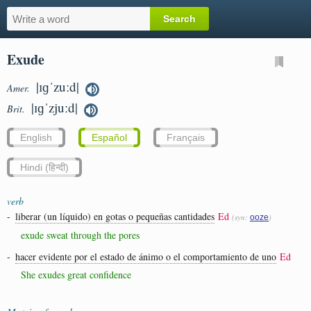
Exude
|ɪɡˈzuːd|
Amer.
|ɪɡˈzjuːd|
Brit.
English
Español
Français
Hindi (हिन्दी)
verb
-
liberar (un líquido) en gotas o pequeñas cantidades
Ed
(syn:
)
ooze
exude sweat through the pores
-
hacer evidente por el estado de ánimo o el comportamiento de uno
Ed
She exudes great confidence