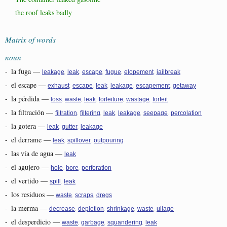
the roof leaks badly
Matrix of words
noun
-
la fuga
—
,
,
,
,
,
leakage
leak
escape
fugue
elopement
jailbreak
-
el escape
—
,
,
,
,
,
exhaust
escape
leak
leakage
escapement
getaway
-
la pérdida
—
,
,
,
,
,
loss
waste
leak
forfeiture
wastage
forfeit
-
la filtración
—
,
,
,
,
,
filtration
filtering
leak
leakage
seepage
percolation
-
la gotera
—
,
,
leak
gutter
leakage
-
el derrame
—
,
,
leak
spillover
outpouring
-
las vía de agua
—
leak
-
el agujero
—
,
,
hole
bore
perforation
-
el vertido
—
,
spill
leak
-
los residuos
—
,
,
waste
scraps
dregs
-
la merma
—
,
,
,
,
decrease
depletion
shrinkage
waste
ullage
-
el desperdicio
—
,
,
,
waste
garbage
squandering
leak