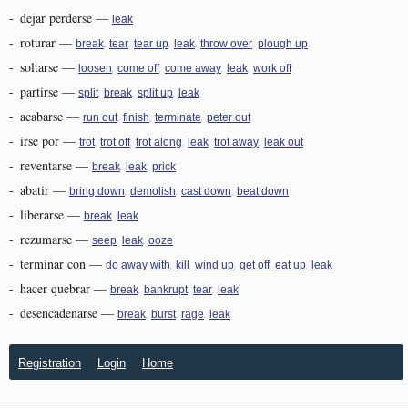
-
dejar perderse
—
leak
-
roturar
—
,
,
,
,
,
break
tear
tear up
leak
throw over
plough up
-
soltarse
—
,
,
,
,
loosen
come off
come away
leak
work off
-
partirse
—
,
,
,
split
break
split up
leak
-
acabarse
—
,
,
,
run out
finish
terminate
peter out
-
irse por
—
,
,
,
,
,
trot
trot off
trot along
leak
trot away
leak out
-
reventarse
—
,
,
break
leak
prick
-
abatir
—
,
,
,
bring down
demolish
cast down
beat down
-
liberarse
—
,
break
leak
-
rezumarse
—
,
,
seep
leak
ooze
-
terminar con
—
,
,
,
,
,
do away with
kill
wind up
get off
eat up
leak
-
hacer quebrar
—
,
,
,
break
bankrupt
tear
leak
-
desencadenarse
—
,
,
,
break
burst
rage
leak
Registration
Login
Home