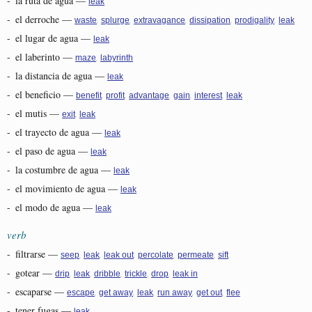
-
la ruta de agua
—
leak
-
el derroche
—
,
,
,
,
,
waste
splurge
extravagance
dissipation
prodigality
leak
-
el lugar de agua
—
leak
-
el laberinto
—
,
maze
labyrinth
-
la distancia de agua
—
leak
-
el beneficio
—
,
,
,
,
,
benefit
profit
advantage
gain
interest
leak
-
el mutis
—
,
exit
leak
-
el trayecto de agua
—
leak
-
el paso de agua
—
leak
-
la costumbre de agua
—
leak
-
el movimiento de agua
—
leak
-
el modo de agua
—
leak
verb
-
filtrarse
—
,
,
,
,
,
seep
leak
leak out
percolate
permeate
sift
-
gotear
—
,
,
,
,
,
drip
leak
dribble
trickle
drop
leak in
-
escaparse
—
,
,
,
,
,
escape
get away
leak
run away
get out
flee
-
tener fugas
—
leak