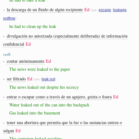
-
la descarga de un fluido de algún recipiente
Ed
(syn:
,
,
escape
leakage
)
outflow
he had to clean up the leak
-
divulgación no autorizada (especialmente deliberada) de información
confidencial
Ed
verb
-
contar anónimamente
Ed
The news were leaked to the paper
-
ser filtrado
Ed
(syn:
)
leak out
The news leaked out despite his secrecy
-
entrar o escapar como a través de un agujero, grieta o fisura
Ed
Water leaked out of the can into the backpack
Gas leaked into the basement
-
tener una abertura que permita que la luz o las sustancias entren o
salgan
Ed
The container leaked gasoline