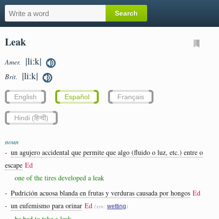
Leak
|liːk|
Amer.
|liːk|
Brit.
English
Español
Français
Hindi (हिन्दी)
noun
-
un agujero accidental que permite que algo (fluido o luz, etc.) entre o
escape
Ed
one of the tires developed a leak
-
Pudrición acuosa blanda en frutas y verduras causada por hongos
Ed
-
un eufemismo para orinar
Ed
(syn:
)
wetting
he had to take a leak