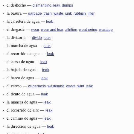
-
el deshecho
—
,
,
dismantling
leak
dumps
-
la basura
—
,
,
,
,
,
garbage
trash
waste
junk
rubbish
litter
-
la carretera de agua
—
leak
-
el desgaste
—
,
,
,
,
wear
wear and tear
attrition
weathering
wastage
-
la divisoria
—
,
divide
leak
-
la marcha de agua
—
leak
-
el recorrido de agua
—
leak
-
el curso de agua
—
leak
-
la bajada de agua
—
leak
-
el barco de agua
—
leak
-
el yermo
—
,
,
,
,
wilderness
wasteland
waste
wild
leak
-
el tiento de agua
—
leak
-
la manera de agua
—
leak
-
el recorrido de aire
—
leak
-
el camino de agua
—
leak
-
la dirección de agua
—
leak