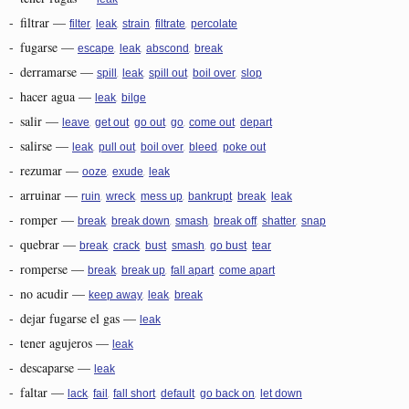
-
filtrar
—
,
,
,
,
filter
leak
strain
filtrate
percolate
-
fugarse
—
,
,
,
escape
leak
abscond
break
-
derramarse
—
,
,
,
,
spill
leak
spill out
boil over
slop
-
hacer agua
—
,
leak
bilge
-
salir
—
,
,
,
,
,
leave
get out
go out
go
come out
depart
-
salirse
—
,
,
,
,
leak
pull out
boil over
bleed
poke out
-
rezumar
—
,
,
ooze
exude
leak
-
arruinar
—
,
,
,
,
,
ruin
wreck
mess up
bankrupt
break
leak
-
romper
—
,
,
,
,
,
break
break down
smash
break off
shatter
snap
-
quebrar
—
,
,
,
,
,
break
crack
bust
smash
go bust
tear
-
romperse
—
,
,
,
break
break up
fall apart
come apart
-
no acudir
—
,
,
keep away
leak
break
-
dejar fugarse el gas
—
leak
-
tener agujeros
—
leak
-
descaparse
—
leak
-
faltar
—
,
,
,
,
,
lack
fail
fall short
default
go back on
let down