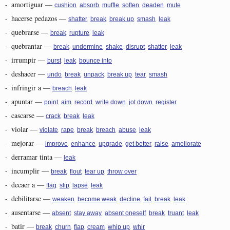
-
amortiguar
—
,
,
,
,
,
cushion
absorb
muffle
soften
deaden
mute
-
hacerse pedazos
—
,
,
,
,
shatter
break
break up
smash
leak
-
quebrarse
—
,
,
break
rupture
leak
-
quebrantar
—
,
,
,
,
,
break
undermine
shake
disrupt
shatter
leak
-
irrumpir
—
,
,
burst
leak
bounce into
-
deshacer
—
,
,
,
,
,
undo
break
unpack
break up
tear
smash
-
infringir a
—
,
breach
leak
-
apuntar
—
,
,
,
,
,
point
aim
record
write down
jot down
register
-
cascarse
—
,
,
crack
break
leak
-
violar
—
,
,
,
,
,
violate
rape
break
breach
abuse
leak
-
mejorar
—
,
,
,
,
,
improve
enhance
upgrade
get better
raise
ameliorate
-
derramar tinta
—
leak
-
incumplir
—
,
,
,
break
flout
tear up
throw over
-
decaer a
—
,
,
,
flag
slip
lapse
leak
-
debilitarse
—
,
,
,
,
,
weaken
become weak
decline
fail
break
leak
-
ausentarse
—
,
,
,
,
,
absent
stay away
absent oneself
break
truant
leak
-
batir
—
,
,
,
,
,
break
churn
flap
cream
whip up
whir