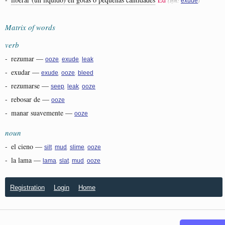
(syn:
)
exude
Matrix of words
verb
-
rezumar
—
,
,
ooze
exude
leak
-
exudar
—
,
,
exude
ooze
bleed
-
rezumarse
—
,
,
seep
leak
ooze
-
rebosar de
—
ooze
-
manar suavemente
—
ooze
noun
-
el cieno
—
,
,
,
silt
mud
slime
ooze
-
la lama
—
,
,
,
lama
slat
mud
ooze
Registration
Login
Home