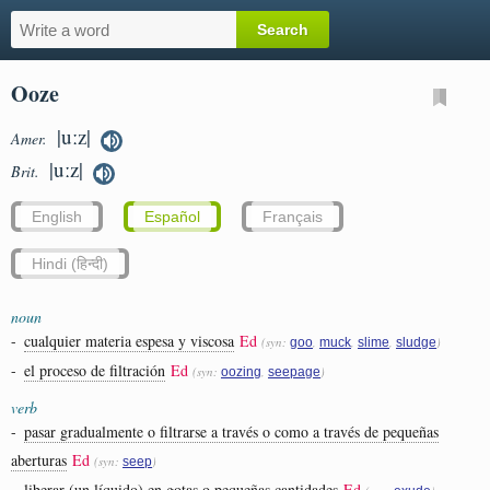
Ooze
|uːz|
Amer.
|uːz|
Brit.
English
Español
Français
Hindi (हिन्दी)
noun
-
cualquier materia espesa y viscosa
Ed
(syn:
,
,
,
)
goo
muck
slime
sludge
-
el proceso de filtración
Ed
(syn:
,
)
oozing
seepage
verb
-
pasar gradualmente o filtrarse a través o como a través de pequeñas
aberturas
Ed
(syn:
)
seep
-
liberar (un líquido) en gotas o pequeñas cantidades
Ed