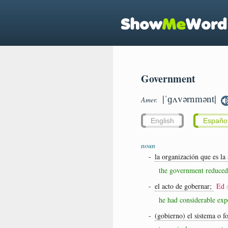
Government
|ˈɡʌvərnmənt|
Amer.
English
Españo
noun
-
la organización que es la
the government reduced
-
el acto de gobernar;
Ed
he had considerable ex
-
(gobierno) el sistema o f