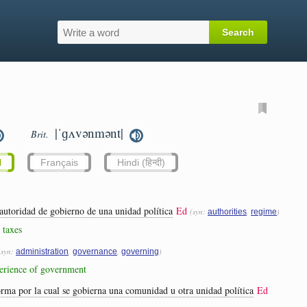
|ˈɡʌvənmənt|
Brit.
l
Français
Hindi (हिन्दी)
 autoridad de gobierno de una unidad política
Ed
(syn:
,
)
authorities
regime
 taxes
(syn:
,
,
)
administration
governance
governing
perience of government
orma por la cual se gobierna una comunidad u otra unidad política
Ed