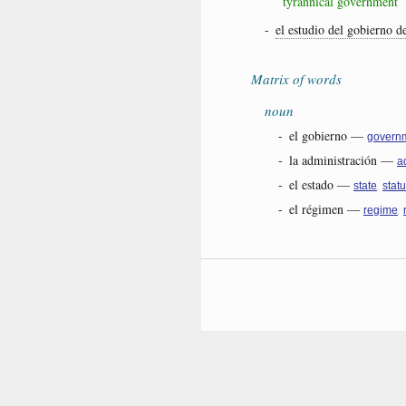
tyrannical government
-
el estudio del gobierno de
Matrix of words
noun
-
el gobierno
—
govern
-
la administración
—
a
-
el estado
—
,
state
stat
-
el régimen
—
,
regime