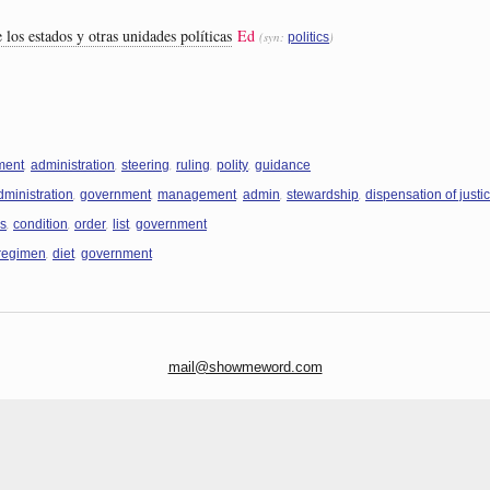
 los estados y otras unidades políticas
Ed
(syn:
)
politics
,
,
,
,
,
ment
administration
steering
ruling
polity
guidance
,
,
,
,
,
dministration
government
management
admin
stewardship
dispensation of justi
,
,
,
,
us
condition
order
list
government
,
,
regimen
diet
government
mail@showmeword.com