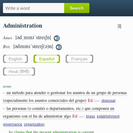
Administration
|ədˌmɪnɪˈstreɪʃn|
Amer.
|ədmɪnɪˈstreɪʃ(ə)n|
Brit.
English
Español
Français
Hindi (हिन्दी)
noun
-
un método para atender o gestionar los asuntos de un grupo de personas
(especialmente los asuntos comerciales del grupo)
Ed
(syn:
)
disposal
-
las personas (o comités o departamentos, etc.) que componen un
organismo con el fin de administrar algo
Ed
(syn:
,
,
brass
establishment
,
)
governance
organization
he claims that the present administration is corrupt