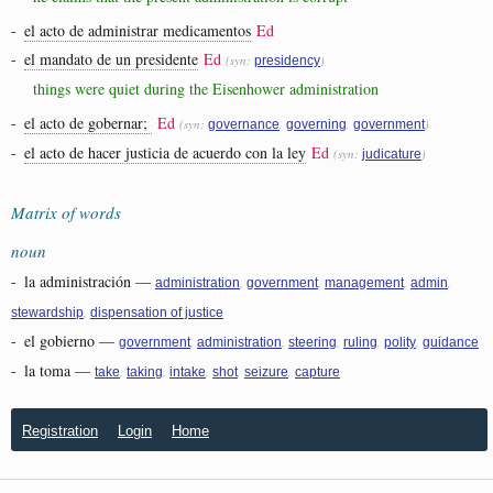
-
el acto de administrar medicamentos
Ed
-
el mandato de un presidente
Ed
(syn:
)
presidency
things were quiet during the Eisenhower administration
-
el acto de gobernar;
Ed
(syn:
,
,
)
governance
governing
government
-
el acto de hacer justicia de acuerdo con la ley
Ed
(syn:
)
judicature
Matrix of words
noun
-
la administración
—
,
,
,
,
administration
government
management
admin
,
stewardship
dispensation of justice
-
el gobierno
—
,
,
,
,
,
government
administration
steering
ruling
polity
guidance
-
la toma
—
,
,
,
,
,
take
taking
intake
shot
seizure
capture
Registration
Login
Home