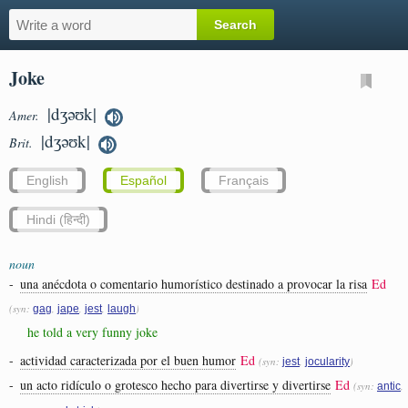
Joke
|dʒəʊk|
Amer.
|dʒəʊk|
Brit.
English
Español
Français
Hindi (हिन्दी)
noun
-
una anécdota o comentario humorístico destinado a provocar la risa
Ed
(syn:
,
,
,
)
gag
jape
jest
laugh
he told a very funny joke
-
actividad caracterizada por el buen humor
Ed
(syn:
,
)
jest
jocularity
-
un acto ridículo o grotesco hecho para divertirse y divertirse
Ed
(syn:
,
antic