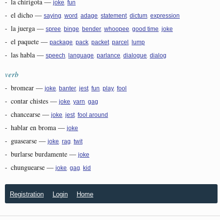
-
la chirigota
—
,
joke
fun
-
el dicho
—
,
,
,
,
,
saying
word
adage
statement
dictum
expression
-
la juerga
—
,
,
,
,
,
spree
binge
bender
whoopee
good time
joke
-
el paquete
—
,
,
,
,
package
pack
packet
parcel
lump
-
las habla
—
,
,
,
,
speech
language
parlance
dialogue
dialog
verb
-
bromear
—
,
,
,
,
,
joke
banter
jest
fun
play
fool
-
contar chistes
—
,
,
joke
yarn
gag
-
chancearse
—
,
,
joke
jest
fool around
-
hablar en broma
—
joke
-
guasearse
—
,
,
joke
rag
twit
-
burlarse burdamente
—
joke
-
chunguearse
—
,
,
joke
gag
kid
Registration
Login
Home