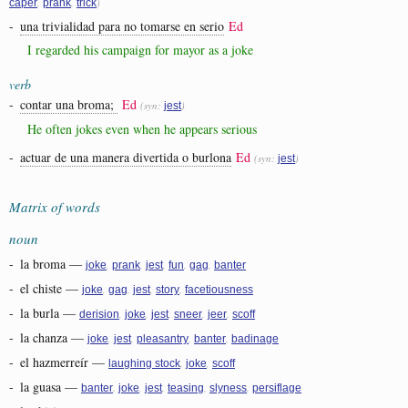
,
,
)
caper
prank
trick
-
una trivialidad para no tomarse en serio
Ed
I regarded his campaign for mayor as a joke
verb
-
contar una broma;
Ed
(syn:
)
jest
He often jokes even when he appears serious
-
actuar de una manera divertida o burlona
Ed
(syn:
)
jest
Matrix of words
noun
-
la broma
—
,
,
,
,
,
joke
prank
jest
fun
gag
banter
-
el chiste
—
,
,
,
,
joke
gag
jest
story
facetiousness
-
la burla
—
,
,
,
,
,
derision
joke
jest
sneer
jeer
scoff
-
la chanza
—
,
,
,
,
joke
jest
pleasantry
banter
badinage
-
el hazmerreír
—
,
,
laughing stock
joke
scoff
-
la guasa
—
,
,
,
,
,
banter
joke
jest
teasing
slyness
persiflage