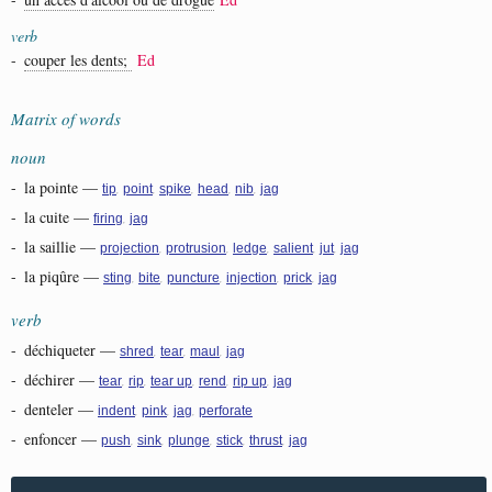
verb
-
couper les dents;
Ed
Matrix of words
noun
-
la pointe
—
,
,
,
,
,
tip
point
spike
head
nib
jag
-
la cuite
—
,
firing
jag
-
la saillie
—
,
,
,
,
,
projection
protrusion
ledge
salient
jut
jag
-
la piqûre
—
,
,
,
,
,
sting
bite
puncture
injection
prick
jag
verb
-
déchiqueter
—
,
,
,
shred
tear
maul
jag
-
déchirer
—
,
,
,
,
,
tear
rip
tear up
rend
rip up
jag
-
denteler
—
,
,
,
indent
pink
jag
perforate
-
enfoncer
—
,
,
,
,
,
push
sink
plunge
stick
thrust
jag