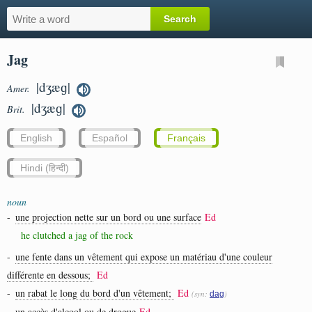
Jag
|dʒæɡ|
Amer.
|dʒæɡ|
Brit.
English
Español
Français
Hindi (हिन्दी)
noun
-
une projection nette sur un bord ou une surface
Ed
he clutched a jag of the rock
-
une fente dans un vêtement qui expose un matériau d'une couleur
différente en dessous;
Ed
-
un rabat le long du bord d'un vêtement;
Ed
(syn:
)
dag
-
un accès d'alcool ou de drogue
Ed