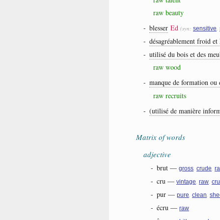
raw beauty
-
blesser
Ed
(syn:
,
sensitive
-
désagréablement froid et
-
utilisé du bois et des meu
raw wood
-
manque de formation ou 
raw recruits
-
(utilisé de manière infor
Matrix of words
adjective
-
brut
—
,
,
gross
crude
r
-
cru
—
,
,
vintage
raw
cr
-
pur
—
,
,
pure
clean
she
-
écru
—
raw