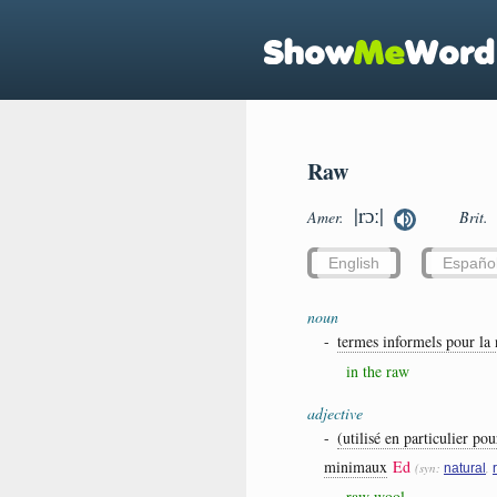
Raw
|rɔː|
Amer.
Brit.
English
Españo
noun
-
termes informels pour la 
in the raw
adjective
-
(utilisé en particulier p
minimaux
Ed
(syn:
,
natural
raw wool