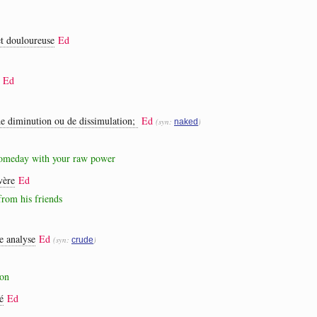
et douloureuse
Ed
Ed
de diminution ou de dissimulation;
Ed
(syn:
)
naked
someday with your raw power
vère
Ed
from his friends
e analyse
Ed
(syn:
)
crude
ion
é
Ed