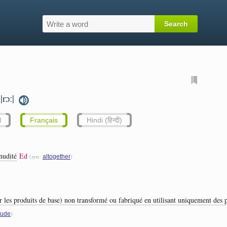
|rɔː|
l
Français
Hindi (हिन्दी)
nudité
Ed
(syn:
)
altogether
our les produits de base) non transformé ou fabriqué en utilisant uniquement des
)
rude