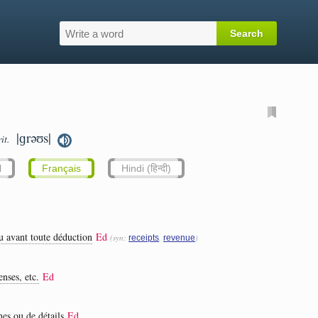
|ɡrəʊs|
rit.
l
Français
Hindi (हिन्दी)
u avant toute déduction
Ed
(syn:
,
)
receipts
revenue
nses, etc.
Ed
nes ou de détails
Ed