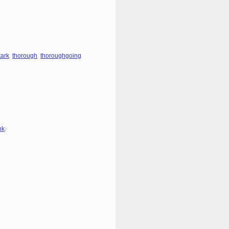
,
,
,
tark
thorough
thoroughgoing
)
nk