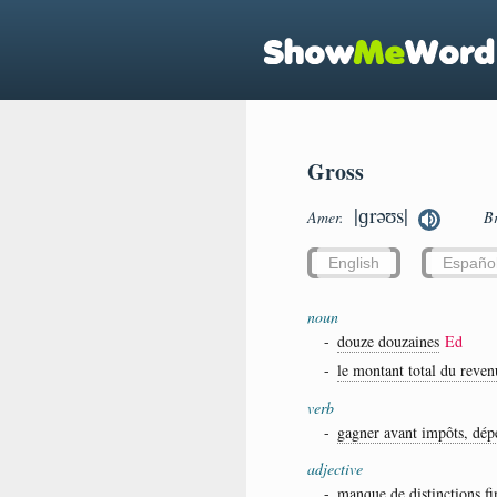
Gross
|ɡrəʊs|
Amer.
B
English
Españo
noun
-
douze douzaines
Ed
-
le montant total du reven
verb
-
gagner avant impôts, dépe
adjective
-
manque de distinctions fi