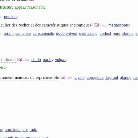
 structure appear reasonable
yn:
)
porcine
ticulier des roches et des caractéristiques anatomiques)
Ed
(syn:
)
megascopic
yn:
,
,
,
,
,
,
,
,
arrant
complete
consummate
double-dyed
everlasting
perfect
pure
staring
s
 indécent
Ed
(syn:
,
,
)
crude
earthy
vulgar
etive
usement mauvais ou répréhensible
Ed
(syn:
,
,
,
,
crying
egregious
flagrant
glaring
ra
,
,
,
aw
unrefined
dry
rude
,
,
,
,