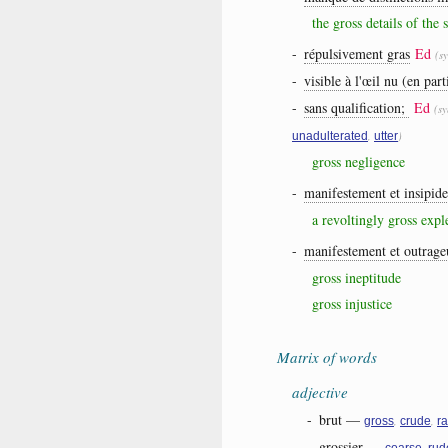
the gross details of the
-
répulsivement gras
Ed
(s
-
visible à l'œil nu (en par
-
sans qualification;
Ed
(s
,
)
unadulterated
utter
gross negligence
-
manifestement et insipide
a revoltingly gross expl
-
manifestement et outrage
gross ineptitude
gross injustice
Matrix of words
adjective
-
brut
—
,
,
gross
crude
r
-
grossier
—
,