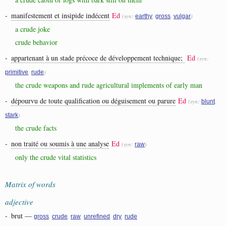
-
manifestement et insipide indécent
Ed
(syn:
,
,
)
earthy
gross
vulgar
a crude joke
crude behavior
-
appartenant à un stade précoce de développement technique;
Ed
(syn:
,
)
primitive
rude
the crude weapons and rude agricultural implements of early man
-
dépourvu de toute qualification ou déguisement ou parure
Ed
(syn:
,
blunt
)
stark
the crude facts
-
non traité ou soumis à une analyse
Ed
(syn:
)
raw
only the crude vital statistics
Matrix of words
adjective
-
brut
—
,
,
,
,
,
gross
crude
raw
unrefined
dry
rude