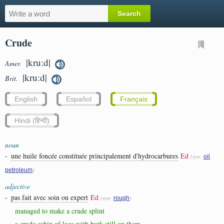
Crude
|kruːd|
Amer.
|kruːd|
Brit.
English
Español
Français
Hindi (हिन्दी)
noun
-
une huile foncée constituée principalement d'hydrocarbures
Ed
(syn:
,
oil
)
petroleum
adjective
-
pas fait avec soin ou expert
Ed
(syn:
)
rough
managed to make a crude splint
a crude cabin of logs with bark still on them