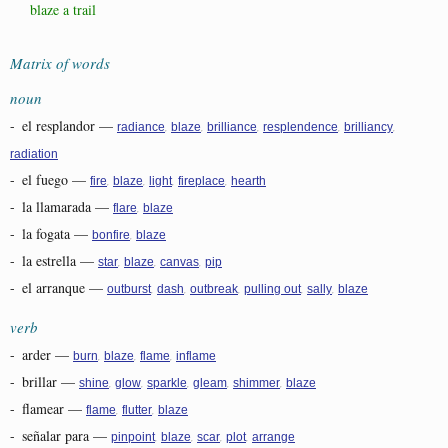
blaze a trail
Matrix of words
noun
-
el resplandor
—
,
,
,
,
,
radiance
blaze
brilliance
resplendence
brilliancy
radiation
-
el fuego
—
,
,
,
,
fire
blaze
light
fireplace
hearth
-
la llamarada
—
,
flare
blaze
-
la fogata
—
,
bonfire
blaze
-
la estrella
—
,
,
,
star
blaze
canvas
pip
-
el arranque
—
,
,
,
,
,
outburst
dash
outbreak
pulling out
sally
blaze
verb
-
arder
—
,
,
,
burn
blaze
flame
inflame
-
brillar
—
,
,
,
,
,
shine
glow
sparkle
gleam
shimmer
blaze
-
flamear
—
,
,
flame
flutter
blaze
-
señalar para
—
,
,
,
,
pinpoint
blaze
scar
plot
arrange