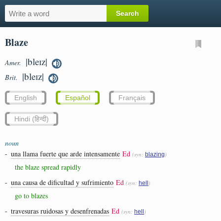
Blaze
|bleɪz|
Amer.
|bleɪz|
Brit.
English
Español
Français
Hindi (हिन्दी)
noun
-
una llama fuerte que arde intensamente
Ed
(syn:
)
blazing
the blaze spread rapidly
-
una causa de dificultad y sufrimiento
Ed
(syn:
)
hell
go to blazes
-
travesuras ruidosas y desenfrenadas
Ed
(syn:
)
hell