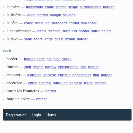
-
le cadre
—
,
,
,
,
,
framework
frame
setting
scope
surroundings
border
-
la lisière
—
,
,
,
edge
border
margin
selvage
-
la côte
—
,
,
,
,
,
coast
shore
rib
seaboard
border
sea coast
-
l' encadrement
—
,
,
,
,
frame
framing
surround
border
surrounding
-
la rive
—
,
,
,
,
,
bank
shore
edge
coast
strand
border
verb
-
border
—
,
,
,
,
border
edge
rim
bind
verge
-
limiter
—
,
,
,
,
,
limit
restrict
narrow
circumscribe
line
border
-
entourer
—
,
,
,
,
,
surround
enclose
encircle
encompass
ring
border
-
encercler
—
,
,
,
,
,
circle
encircle
surround
enclose
round
border
-
tracer les frontières
—
border
-
faire un cadre
—
border
Registration
Login
Home