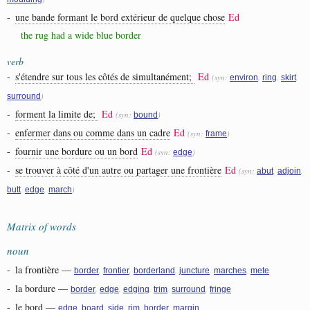
-
une bande formant le bord extérieur de quelque chose
Ed
the rug had a wide blue border
verb
-
s'étendre sur tous les côtés de simultanément;
Ed
(syn:
,
,
,
environ
ring
skirt
)
surround
-
forment la limite de;
Ed
(syn:
)
bound
-
enfermer dans ou comme dans un cadre
Ed
(syn:
)
frame
-
fournir une bordure ou un bord
Ed
(syn:
)
edge
-
se trouver à côté d'un autre ou partager une frontière
Ed
(syn:
,
,
abut
adjoin
,
,
)
butt
edge
march
Matrix of words
noun
-
la frontière
—
,
,
,
,
,
border
frontier
borderland
juncture
marches
mete
-
la bordure
—
,
,
,
,
,
border
edge
edging
trim
surround
fringe
-
le bord
—
,
,
,
,
,
edge
board
side
rim
border
margin