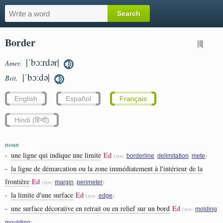
Border
|ˈbɔːrdər|
Amer.
|ˈbɔːdə|
Brit.
English
Español
Français
Hindi (हिन्दी)
noun
-
une ligne qui indique une limite
Ed
(syn:
,
,
)
borderline
delimitation
mete
-
la ligne de démarcation ou la zone immédiatement à l'intérieur de la
frontière
Ed
(syn:
,
)
margin
perimeter
-
la limite d'une surface
Ed
(syn:
)
edge
-
une surface décorative en retrait ou en relief sur un bord
Ed
(syn:
,
molding
)
moulding