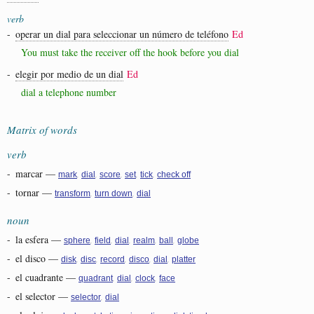
verb
-
operar un dial para seleccionar un número de teléfono
Ed
You must take the receiver off the hook before you dial
-
elegir por medio de un dial
Ed
dial a telephone number
Matrix of words
verb
-
marcar
—
,
,
,
,
,
mark
dial
score
set
tick
check off
-
tornar
—
,
,
transform
turn down
dial
noun
-
la esfera
—
,
,
,
,
,
sphere
field
dial
realm
ball
globe
-
el disco
—
,
,
,
,
,
disk
disc
record
disco
dial
platter
-
el cuadrante
—
,
,
,
quadrant
dial
clock
face
-
el selector
—
,
selector
dial