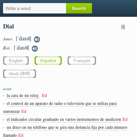
Dial
|ˈdaɪəl|
Amer.
|ˈdaɪəl|
Brit.
English
Español
Français
Hindi (हिन्दी)
noun
-
la cara de un reloj;
Ed
-
el control de un aparato de radio o televisión que se utiliza para
sintonizar
Ed
-
el indicador circular graduado en varios instrumentos de medición
Ed
-
un disco en un teléfono que se gira una distancia fija por cada número
llamado
Ed