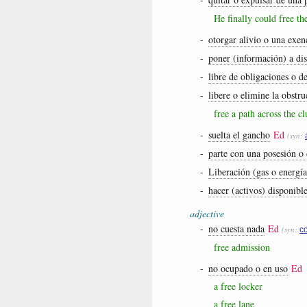
He finally could free th
-
otorgar alivio o una exen
-
poner (información) a dis
-
libre de obligaciones o d
-
libere o elimine la obstr
free a path across the cl
-
suelta el gancho
Ed
(syn:
-
parte con una posesión o
-
Liberación (gas o energí
-
hacer (activos) disponibl
adjective
-
no cuesta nada
Ed
(syn:
c
free admission
-
no ocupado o en uso
Ed
a free locker
a free lane