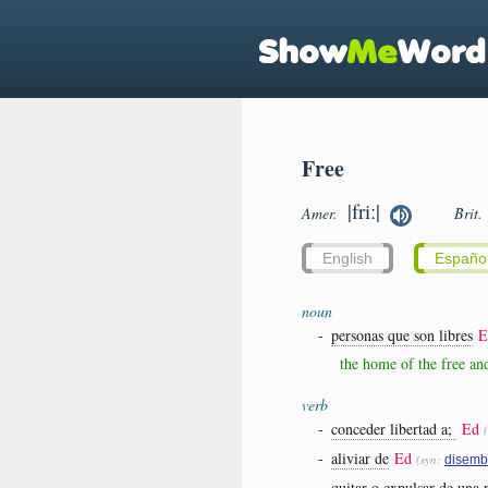
Free
|friː|
Amer.
Brit.
English
Españo
noun
-
personas que son libres
E
the home of the free an
verb
-
conceder libertad a;
Ed
-
aliviar de
Ed
(syn:
disemb
-
quitar o expulsar de una 