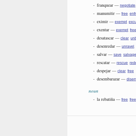
-
franquear
—
negotiate
-
manumitir
—
,
free
enf
-
eximir
—
,
exempt
exc
-
exentar
—
,
exempt
fre
-
desatascar
—
,
clear
un
-
desenredar
—
,
unravel
-
salvar
—
,
save
salvag
-
rescatar
—
,
rescue
red
-
despejar
—
,
clear
free
-
desembarazar
—
disem
noun
-
la rebatiña
—
,
free
free