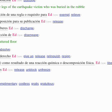
(syn:
)
dislodge
e legs of the earthquake victim who was buried in the rubble
ción de una regla o requisito para
Ed
(syn:
,
)
exempt
relieve
posición para su publicación
Ed
(syn:
)
release
eberes
Ed
(syn:
)
discharge
ucción de
Ed
(syn:
)
disengage
uttered floor
)
absolve
 derecho
Ed
(syn:
,
,
,
)
give up
release
relinquish
resign
a) como resultado de una reacción química o descomposición física.
Ed
(syn:
lib
es
Ed
(syn:
,
,
)
release
unblock
unfreeze
,
,
,
)
omplimentary
costless
gratis
gratuitous