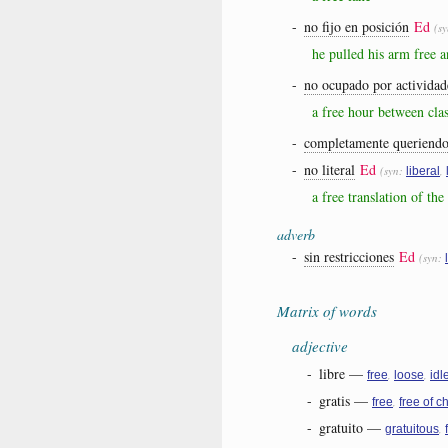
-
no fijo en posición
Ed
(s
he pulled his arm free a
-
no ocupado por activida
a free hour between clas
-
completamente queriendo
-
no literal
Ed
(syn:
,
liberal
a free translation of th
adverb
-
sin restricciones
Ed
(syn:
Matrix of words
adjective
-
libre
—
,
,
free
loose
idl
-
gratis
—
,
free
free of c
-
gratuito
—
,
gratuitous