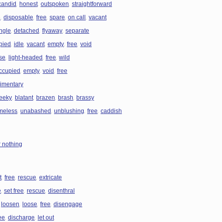
,
,
,
candid
honest
outspoken
straightforward
,
,
,
,
,
e
disposable
free
spare
on call
vacant
,
,
,
ngle
detached
flyaway
separate
,
,
,
,
,
pied
idle
vacant
empty
free
void
,
,
,
se
light-headed
free
wild
,
,
,
ccupied
empty
void
free
imentary
,
,
,
,
eeky
blatant
brazen
brash
brassy
,
,
,
,
meless
unabashed
unblushing
free
caddish
r nothing
,
,
,
t
free
rescue
extricate
,
,
,
e
set free
rescue
disenthral
,
,
,
,
loosen
loose
free
disengage
,
,
ee
discharge
let out