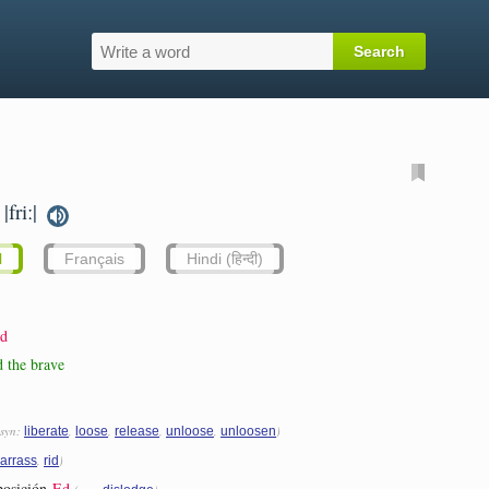
|friː|
l
Français
Hindi (हिन्दी)
d
d the brave
(syn:
,
,
,
,
)
liberate
loose
release
unloose
unloosen
,
)
arrass
rid
posición
Ed