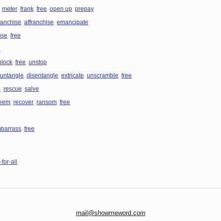
,
,
,
,
,
meter
frank
free
open up
prepay
,
,
ranchise
affranchise
emancipate
,
use
free
e
,
,
block
free
unstop
,
,
,
,
untangle
disentangle
extricate
unscramble
free
,
,
e
rescue
salve
,
,
,
eem
recover
ransom
free
,
barrass
free
-for-all
mail@showmeword.com