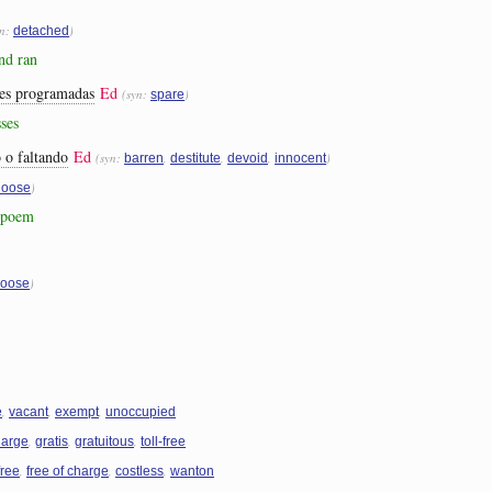
yn:
)
detached
nd ran
des programadas
Ed
(syn:
)
spare
ses
 o faltando
Ed
(syn:
,
,
,
)
barren
destitute
devoid
innocent
)
loose
e poem
)
loose
,
,
,
e
vacant
exempt
unoccupied
,
,
,
harge
gratis
gratuitous
toll-free
,
,
,
free
free of charge
costless
wanton