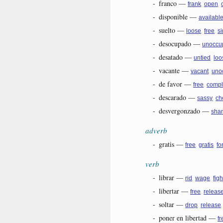
-
franco
—
,
,
frank
open
-
disponible
—
availabl
-
suelto
—
,
,
loose
free
si
-
desocupado
—
unoccu
-
desatado
—
,
untied
loo
-
vacante
—
,
vacant
uno
-
de favor
—
,
free
compl
-
descarado
—
,
sassy
ch
-
desvergonzado
—
sha
adverb
-
gratis
—
,
,
free
gratis
fo
verb
-
librar
—
,
,
rid
wage
figh
-
libertar
—
,
free
releas
-
soltar
—
,
drop
release
-
poner en libertad
—
fr