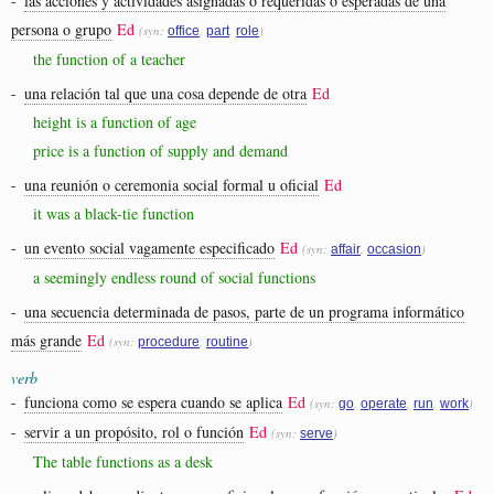
-
las acciones y actividades asignadas o requeridas o esperadas de una
persona o grupo
Ed
(syn:
,
,
)
office
part
role
the function of a teacher
-
una relación tal que una cosa depende de otra
Ed
height is a function of age
price is a function of supply and demand
-
una reunión o ceremonia social formal u oficial
Ed
it was a black-tie function
-
un evento social vagamente especificado
Ed
(syn:
,
)
affair
occasion
a seemingly endless round of social functions
-
una secuencia determinada de pasos, parte de un programa informático
más grande
Ed
(syn:
,
)
procedure
routine
verb
-
funciona como se espera cuando se aplica
Ed
(syn:
,
,
,
)
go
operate
run
work
-
servir a un propósito, rol o función
Ed
(syn:
)
serve
The table functions as a desk