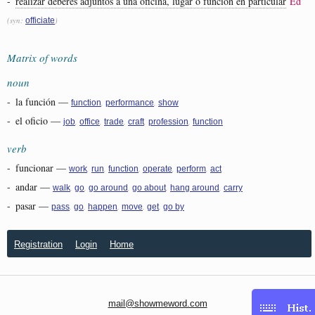
-
realizar deberes adjuntos a una oficina, lugar o función en particular
Ed
(syn:
)
officiate
Matrix of words
noun
-
la función
—
,
,
function
performance
show
-
el oficio
—
,
,
,
,
,
job
office
trade
craft
profession
function
verb
-
funcionar
—
,
,
,
,
,
work
run
function
operate
perform
act
-
andar
—
,
,
,
,
,
walk
go
go around
go about
hang around
carry
-
pasar
—
,
,
,
,
,
pass
go
happen
move
get
go by
Registration
Login
Home
mail@showmeword.com