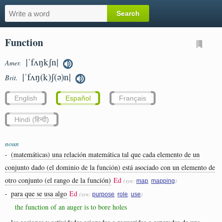
Function
|ˈfʌŋkʃn|
Amer.
|ˈfʌŋ(k)ʃ(ə)n|
Brit.
English
Español
Français
Hindi (हिन्दी)
noun
-
(matemáticas) una relación matemática tal que cada elemento de un
conjunto dado (el dominio de la función) está asociado con un elemento de
otro conjunto (el rango de la función)
Ed
(syn:
,
)
map
mapping
-
para que se usa algo
Ed
(syn:
,
,
)
purpose
role
use
the function of an auger is to bore holes