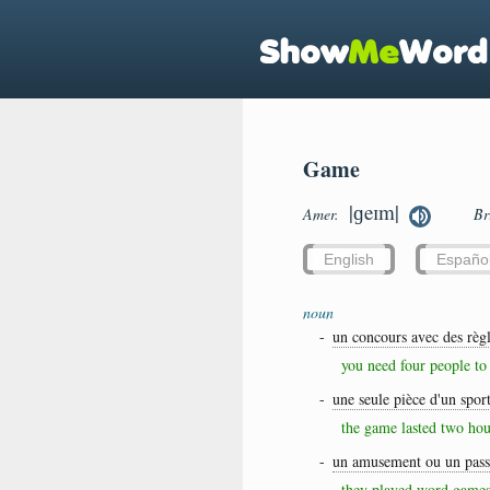
Game
|ɡeɪm|
Amer.
Br
English
Españo
noun
-
un concours avec des règ
you need four people to
-
une seule pièce d'un spor
the game lasted two hou
-
un amusement ou un pas
they played word game