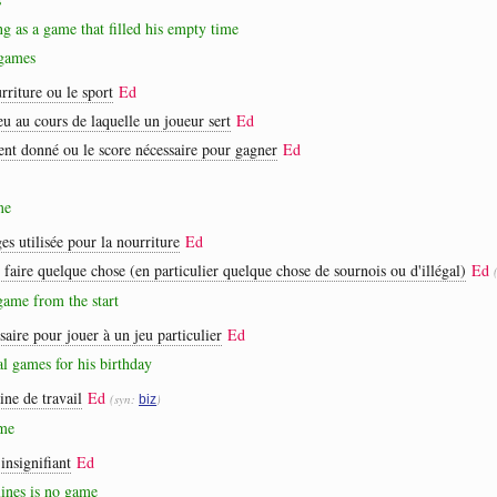
ng as a game that filled his empty time
 games
rriture ou le sport
Ed
eu au cours de laquelle un joueur sert
Ed
ent donné ou le score nécessaire pour gagner
Ed
me
es utilisée pour la nourriture
Ed
 faire quelque chose (en particulier quelque chose de sournois ou d'illégal)
Ed
 game from the start
saire pour jouer à un jeu particulier
Ed
al games for his birthday
ne de travail
Ed
(syn:
)
biz
ame
insignifiant
Ed
lines is no game