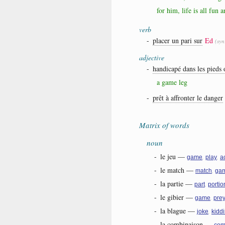
for him, life is all fun
verb
-
placer un pari sur
Ed
(sy
adjective
-
handicapé dans les pieds 
a game leg
-
prêt à affronter le danger
Matrix of words
noun
-
le jeu
—
,
,
game
play
a
-
le match
—
,
match
ga
-
la partie
—
,
part
portio
-
le gibier
—
,
game
pre
-
la blague
—
,
joke
kidd
-
la combinaison
—