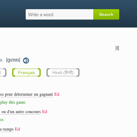
|ɡeɪm|
it.
l
Français
Hindi (हिन्दी)
les pour déterminer un gagnant
Ed
 play this game
t ou d'un autre concours
Ed
rs
se-temps
Ed
s