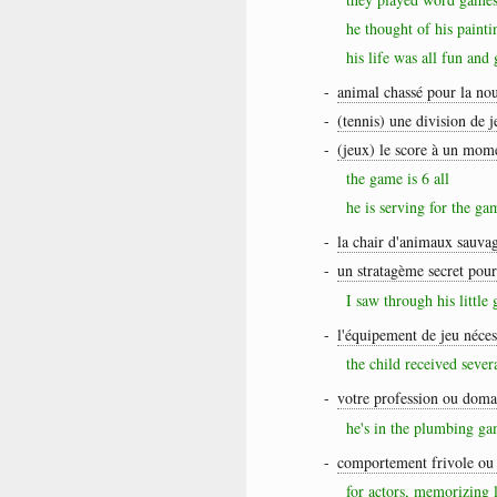
he thought of his painti
his life was all fun and
-
animal chassé pour la nou
-
(tennis) une division de j
-
(jeux) le score à un mom
the game is 6 all
he is serving for the ga
-
la chair d'animaux sauvag
-
un stratagème secret pour
I saw through his little
-
l'équipement de jeu néces
the child received sever
-
votre profession ou domai
he's in the plumbing g
-
comportement frivole ou 
for actors, memorizing 