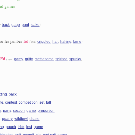
 and games
n:
,
,
,
)
back
gage
punt
stake
ou les jambes
Ed
(syn:
,
,
,
)
crippled
halt
halting
lame
Ed
(syn:
,
,
,
,
)
gamy
gritty
mettlesome
spirited
spunky
,
cting
pack
,
,
,
,
me
contest
competition
set
fall
,
,
,
,
n
party
section
game
proportion
,
,
,
y
quarry
wildfowl
chase
,
,
,
,
ing
pouch
trick
jest
game
,
,
,
,
,