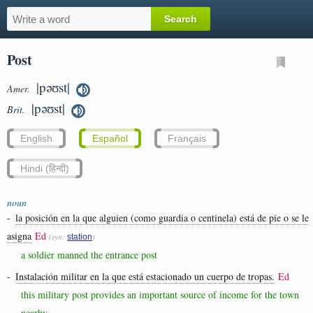
Post
|pəʊst|
Amer.
|pəʊst|
Brit.
English
Español
Français
Hindi (हिन्दी)
noun
-
la posición en la que alguien (como guardia o centinela) está de pie o se le
asigna
Ed
(syn:
)
station
a soldier manned the entrance post
-
Instalación militar en la que está estacionado un cuerpo de tropas.
Ed
this military post provides an important source of income for the town
nearby