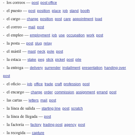
-
los correos
—
,
post
post office
-
el puesto
—
,
,
,
,
,
post
position
place
job
stand
booth
-
el cargo
—
,
,
,
,
,
charge
position
post
care
appointment
load
-
el correo
—
,
mail
post
-
el empleo
—
,
,
,
,
,
employment
job
use
occupation
work
post
-
la posta
—
,
,
post
slug
relay
-
el mástil
—
,
,
,
mast
neck
pole
post
-
la estaca
—
,
,
,
,
,
stake
peg
stick
picket
post
pile
-
la entrega
—
,
,
,
,
,
delivery
surrender
installment
presentation
handing over
post
-
el oficio
—
,
,
,
,
,
job
office
trade
craft
profession
post
-
el encargo
—
,
,
,
,
,
charge
order
commission
assignment
errand
post
-
las cartas
—
,
,
letters
mail
post
-
la línea de salida
—
,
,
starting line
post
scratch
-
la línea de llegada
—
post
-
la factoría
—
,
,
,
factory
trading post
agency
post
-
la recogida
—
capture