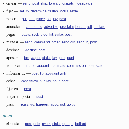
-
enviar
—
,
,
,
,
,
send
post
ship
forward
dispatch
despatch
-
fijar
—
,
,
,
,
,
set
fix
determine
fasten
focus
settle
-
poner
—
,
,
,
,
,
put
add
place
set
lay
post
-
anunciar
—
,
,
,
,
,
announce
advertise
proclaim
herald
tell
declare
-
pegar
—
,
,
,
,
,
paste
stick
glue
hit
strike
post
-
mandar
—
,
,
,
,
,
send
command
order
send out
send in
post
-
destinar
—
,
destine
post
-
apostar
—
,
,
,
,
,
bet
wager
stake
lay
post
punt
-
nombrar
—
,
,
,
,
,
name
appoint
nominate
commission
post
slate
-
informar de
—
,
,
post
tip
acquaint with
-
echar
—
,
,
,
,
,
cast
throw
put
lay
pour
post
-
fijar en
—
post
-
viajar en posta
—
post
-
pasar
—
,
,
,
,
,
pass
go
happen
move
get
go by
noun
-
el poste
—
,
,
,
,
,
post
pole
pylon
stake
upright
bollard