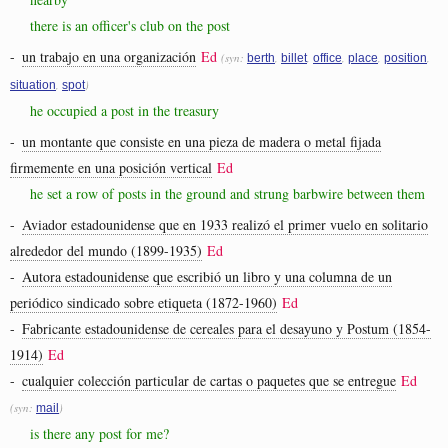
there is an officer's club on the post
-
un trabajo en una organización
Ed
(syn:
,
,
,
,
,
berth
billet
office
place
position
,
)
situation
spot
he occupied a post in the treasury
-
un montante que consiste en una pieza de madera o metal fijada
firmemente en una posición vertical
Ed
he set a row of posts in the ground and strung barbwire between them
-
Aviador estadounidense que en 1933 realizó el primer vuelo en solitario
alrededor del mundo (1899-1935)
Ed
-
Autora estadounidense que escribió un libro y una columna de un
periódico sindicado sobre etiqueta (1872-1960)
Ed
-
Fabricante estadounidense de cereales para el desayuno y Postum (1854-
1914)
Ed
-
cualquier colección particular de cartas o paquetes que se entregue
Ed
(syn:
)
mail
is there any post for me?