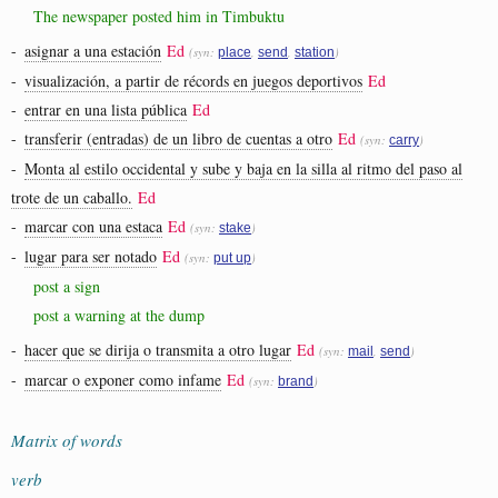
The newspaper posted him in Timbuktu
-
asignar a una estación
Ed
(syn:
,
,
)
place
send
station
-
visualización, a partir de récords en juegos deportivos
Ed
-
entrar en una lista pública
Ed
-
transferir (entradas) de un libro de cuentas a otro
Ed
(syn:
)
carry
-
Monta al estilo occidental y sube y baja en la silla al ritmo del paso al
trote de un caballo.
Ed
-
marcar con una estaca
Ed
(syn:
)
stake
-
lugar para ser notado
Ed
(syn:
)
put up
post a sign
post a warning at the dump
-
hacer que se dirija o transmita a otro lugar
Ed
(syn:
,
)
mail
send
-
marcar o exponer como infame
Ed
(syn:
)
brand
Matrix of words
verb